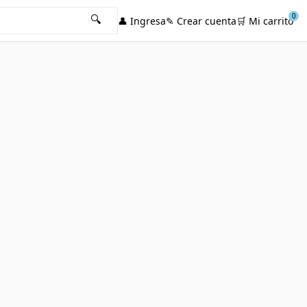
0
🔍
👤
Ingresa
✎
Crear cuenta
🛒
Mi carrito