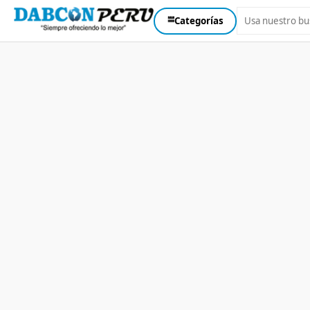
⩸
Categorías