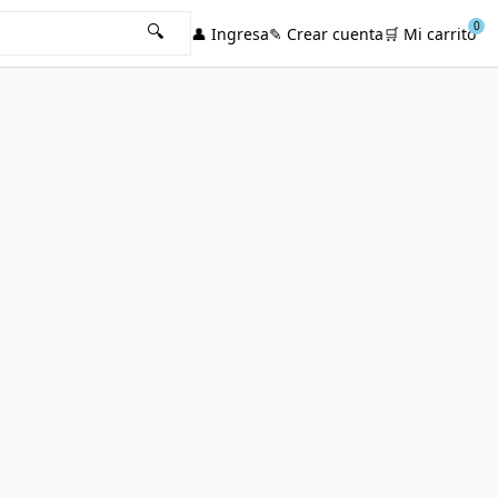
0
🔍
👤
Ingresa
✎
Crear cuenta
🛒
Mi carrito