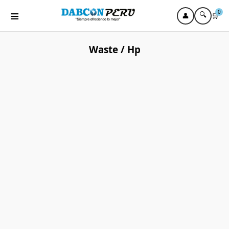
≡
0
🔍
👤
🛒
Waste / Hp