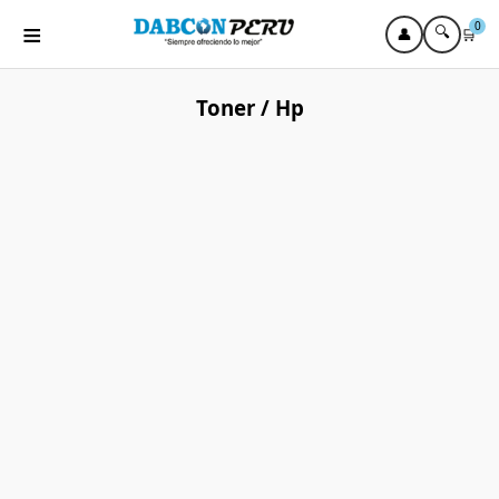
≡
0
🔍
👤
🛒
Toner / Hp