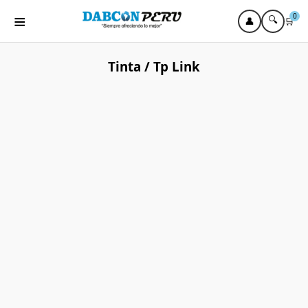
≡
0
🔍
👤
🛒
Tinta / Tp Link