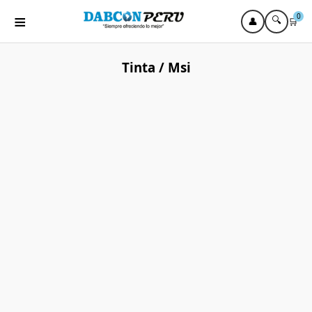
≡
0
🔍
👤
🛒
Tinta / Msi