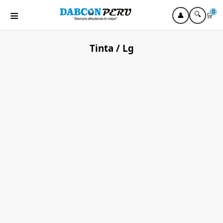
≡
0
🔍
👤
🛒
Tinta / Lg