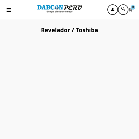
≡
0
🔍
👤
🛒
Revelador / Toshiba