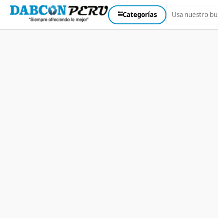
⩸
Categorías