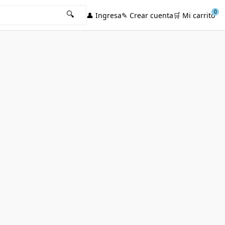
0
🔍
👤
Ingresa
✎
Crear cuenta
🛒
Mi carrito