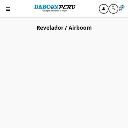
≡
0
🔍
👤
🛒
Revelador / Airboom