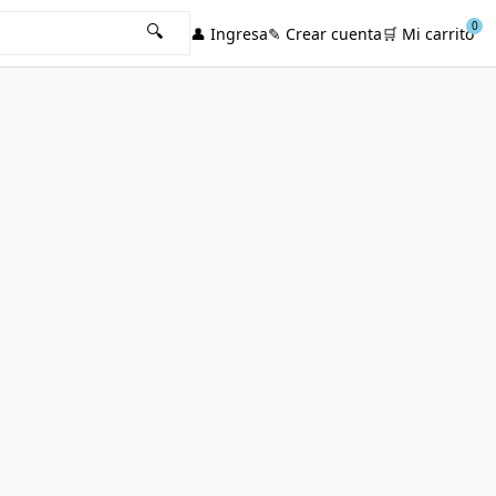
0
🔍
👤
Ingresa
✎
Crear cuenta
🛒
Mi carrito