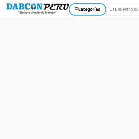
⩸
Categorías