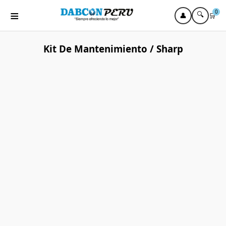
≡
0
🔍
👤
🛒
Kit De Mantenimiento / Sharp