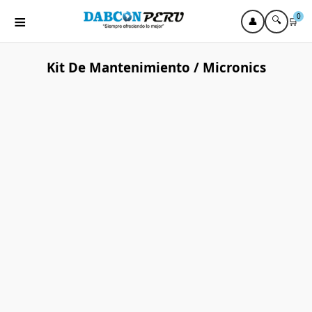
≡
0
🔍
👤
🛒
Kit De Mantenimiento / Micronics