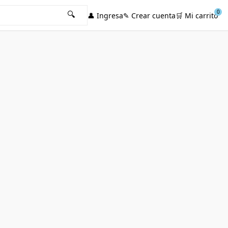
0
🔍
👤
Ingresa
✎
Crear cuenta
🛒
Mi carrito