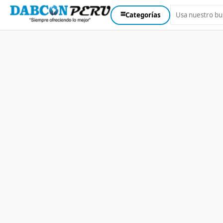
⩸
Categorías