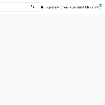
0
🔍
👤
Ingresa
✎
Crear cuenta
🛒
Mi carrito