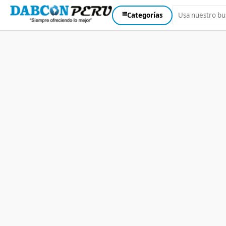
⩸
Categorías