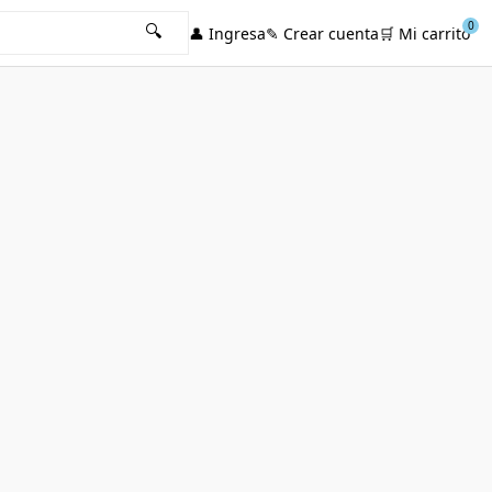
0
🔍
👤
Ingresa
✎
Crear cuenta
🛒
Mi carrito