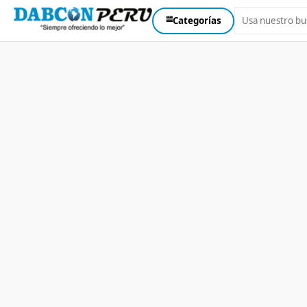
⩸
Categorías