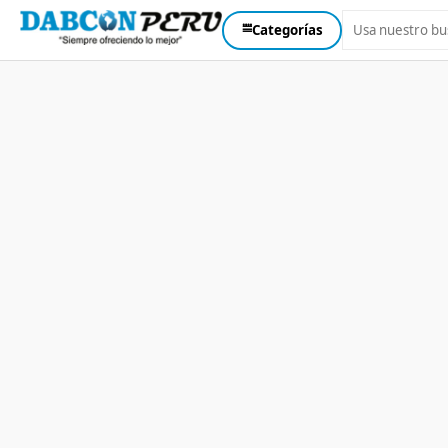
⩸
Categorías