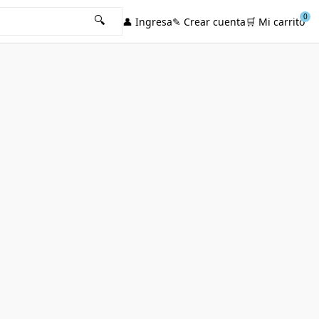
0
🔍
👤
Ingresa
✎
Crear cuenta
🛒
Mi carrito