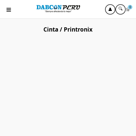
≡
0
🔍
👤
🛒
Cinta / Printronix