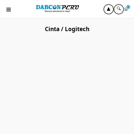
≡
0
🔍
👤
🛒
Cinta / Logitech