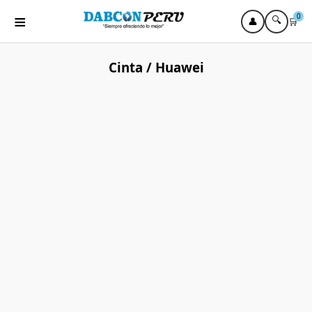
≡
0
🔍
👤
🛒
Cinta / Huawei