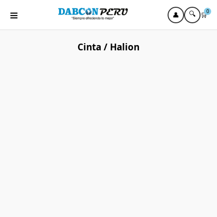
≡
0
🔍
👤
🛒
Cinta / Halion