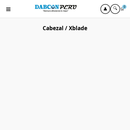
≡
0
🔍
👤
🛒
Cabezal / Xblade