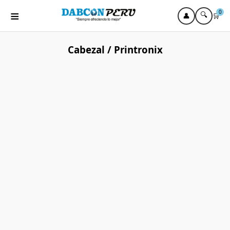
≡
0
🔍
👤
🛒
Cabezal / Printronix