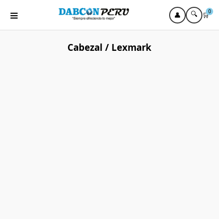
≡
0
🔍
👤
🛒
Cabezal / Lexmark